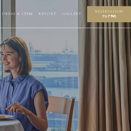
RESERVATION
DRESS & ITEM
REPORT
GALLERY
フェア予約