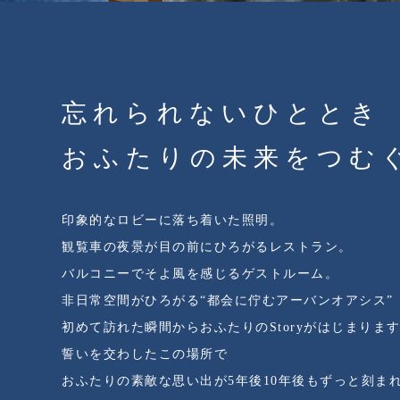
忘れられないひととき
おふたりの未来を
つむ
印象的なロビーに落ち着いた照明。
観覧車の夜景が目の前にひろがるレストラン。
バルコニーでそよ風を感じるゲストルーム。
非日常空間がひろがる
“都会に佇むアーバンオアシス”
初めて訪れた瞬間から
おふたりのStoryがはじまりま
誓いを交わしたこの場所で
おふたりの素敵な思い出が
5年後10年後もずっと刻ま