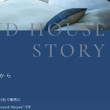
から
つむぐ場所に
econd House”です